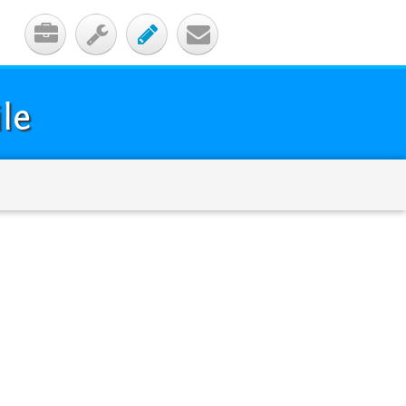




le