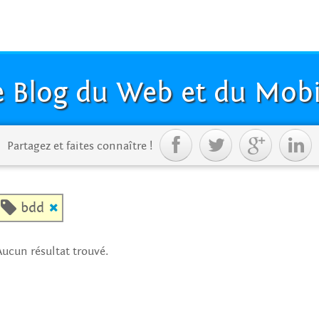
e Blog du Web et du Mobi




Partagez et faites connaître !

bdd

Aucun résultat trouvé.