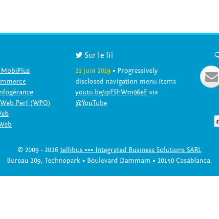

Sur le fil
 MobiPlus
21 juin 2019
• Progressively

Commerce
disclosed navigation menu items
nfogérance
youtu.be/ipEShWm96eE
via
 Web Perf (WPO)
@YouTube
Web
 Web
© 2009 - 2026
tellibus ••• Integrated Business Solutions SARL
Bureau 209, Technopark • Boulevard Dammam • 20150 Casablanca.