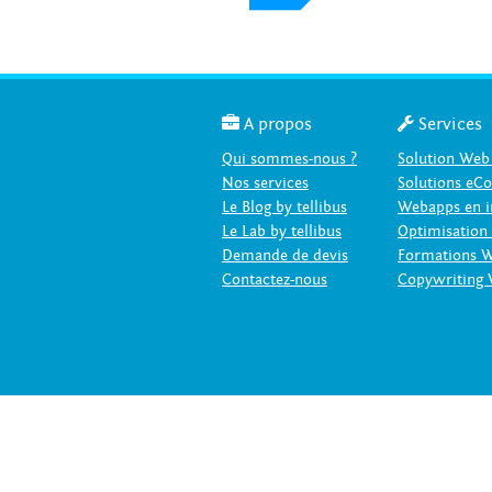

A propos

Services
Qui sommes-nous ?
Solution Web
Nos services
Solutions e
Le Blog by tellibus
Webapps en i
Le Lab by tellibus
Optimisation
Demande de devis
Formations 
Contactez-nous
Copywriting