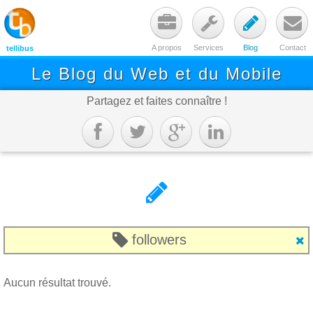




A propos
Services
Blog
Contact
tellibus
Le Blog du Web et du Mobile
Partagez et faites connaître !






followers

Aucun résultat trouvé.