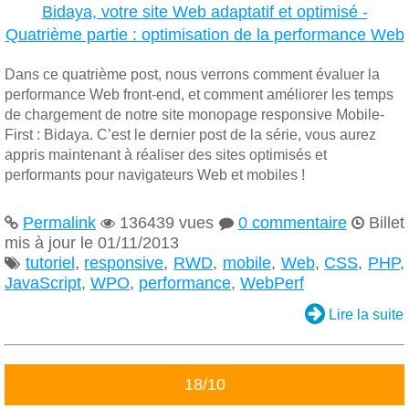
Bidaya, votre site Web adaptatif et optimisé -
Quatrième partie : optimisation de la performance Web
Dans ce quatrième post, nous verrons comment évaluer la
performance Web front-end, et comment améliorer les temps
de chargement de notre site monopage responsive Mobile-
First : Bidaya. C’est le dernier post de la série, vous aurez
appris maintenant à réaliser des sites optimisés et
performants pour navigateurs Web et mobiles !
Permalink
136439 vues
0 commentaire
Billet




mis à jour le 01/11/2013
tutoriel
,
responsive
,
RWD
,
mobile
,
Web
,
CSS
,
PHP
,

JavaScript
,
WPO
,
performance
,
WebPerf

Lire la suite
18/10