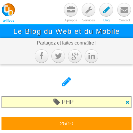




A propos
Services
Blog
Contact
tellibus
Le Blog du Web et du Mobile
Partagez et faites connaître !






PHP

25/10