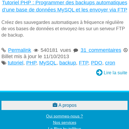
Tutoriel PHP : Programmer des backups automatiques
d’une base de données MySQL et les envoyer via FTP
Créez des sauvegardes automatiques à fréquence régulière
de vos bases de données et envoyez-les sur un serveur FTP
de backup.
Permalink
540181 vues
31 commentaires




Billet mis à jour le 11/10/2013
tutoriel
,
PHP
,
MySQL
,
backup
,
FTP
,
PDO
,
cron


Lire la suite

A propos
Qui sommes-nous ?
Nos services
Le Blog by tellibus