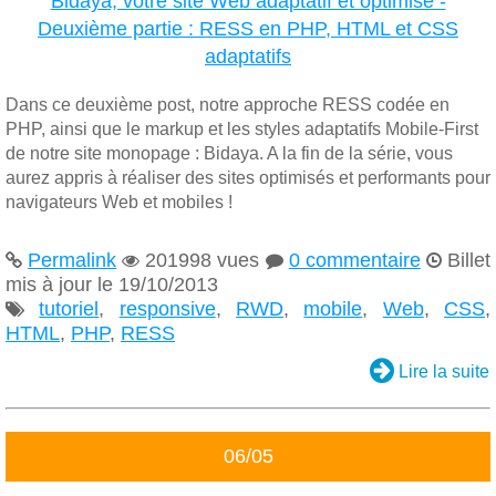
Bidaya, votre site Web adaptatif et optimisé -
Deuxième partie : RESS en PHP, HTML et CSS
adaptatifs
Dans ce deuxième post, notre approche RESS codée en
PHP, ainsi que le markup et les styles adaptatifs Mobile-First
de notre site monopage : Bidaya. A la fin de la série, vous
aurez appris à réaliser des sites optimisés et performants pour
navigateurs Web et mobiles !
Permalink
201998 vues
0 commentaire
Billet




mis à jour le 19/10/2013
tutoriel
,
responsive
,
RWD
,
mobile
,
Web
,
CSS
,

HTML
,
PHP
,
RESS

Lire la suite
06/05