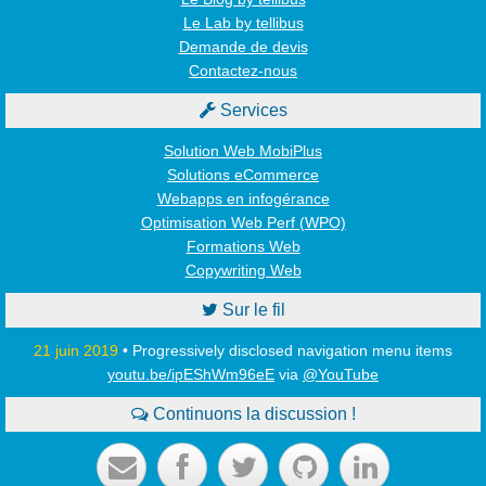
Le Lab by tellibus
Demande de devis
Contactez-nous

Services
Solution Web MobiPlus
Solutions eCommerce
Webapps en infogérance
Optimisation Web Perf (WPO)
Formations Web
Copywriting Web

Sur le fil
21 juin 2019
• Progressively disclosed navigation menu items
youtu.be/ipEShWm96eE
via
@YouTube

Continuons la discussion !




