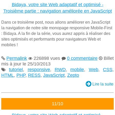
Bidaya, votre site Web adaptatif et optimisé -
Troisième partie : navigation améliorée en JavaScript
Dans ce troisième post, nous allons améliorer en JavaScript
la navigation de notre site monopage responsive Mobile-First
: Bidaya. A la fin de la série, vous aurez appris à réaliser des
sites optimisés et performants pour navigateurs Web et
mobiles !
Permalink
226898 vues
0 commentaire
Billet




mis à jour le 25/10/2013
tutoriel
,
responsive
,
RWD
,
mobile
,
Web
,
CSS
,

HTML
,
PHP
,
RESS
,
JavaScript
,
Zepto

Lire la suite
11/10