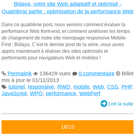
Bidaya, votre site Web adaptatif et optimisé -
Quatrième partie : optimisation de la performance Web
Dans ce quatrième post, nous verrons comment évaluer la
performance Web front-end, et comment améliorer les temps
de chargement de notre site monopage responsive Mobile-
First : Bidaya. C’est le dernier post de la série, vous aurez
appris maintenant à réaliser des sites optimisés et
performants pour navigateurs Web et mobiles !
Permalink
136429 vues
0 commentaire
Billet




mis à jour le 01/11/2013
tutoriel
,
responsive
,
RWD
,
mobile
,
Web
,
CSS
,
PHP
,

JavaScript
,
WPO
,
performance
,
WebPerf

Lire la suite
18/10