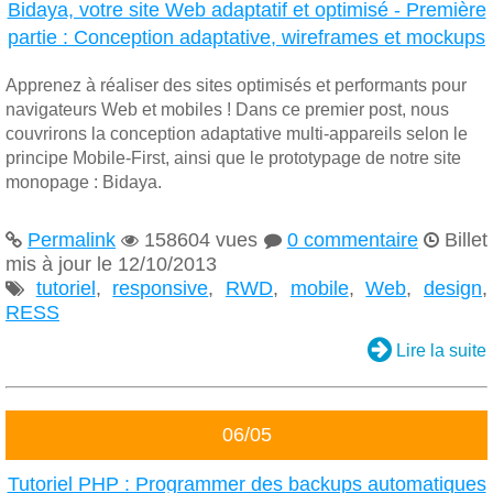
Bidaya, votre site Web adaptatif et optimisé - Première
partie : Conception adaptative, wireframes et mockups
Apprenez à réaliser des sites optimisés et performants pour
navigateurs Web et mobiles ! Dans ce premier post, nous
couvrirons la conception adaptative multi-appareils selon le
principe Mobile-First, ainsi que le prototypage de notre site
monopage : Bidaya.
Permalink
158604 vues
0 commentaire
Billet




mis à jour le 12/10/2013
tutoriel
,
responsive
,
RWD
,
mobile
,
Web
,
design
,

RESS

Lire la suite
06/05
Tutoriel PHP : Programmer des backups automatiques