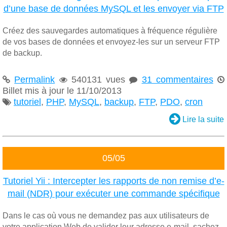
d’une base de données MySQL et les envoyer via FTP
Créez des sauvegardes automatiques à fréquence régulière
de vos bases de données et envoyez-les sur un serveur FTP
de backup.
Permalink
540131 vues
31 commentaires




Billet mis à jour le 11/10/2013
tutoriel
,
PHP
,
MySQL
,
backup
,
FTP
,
PDO
,
cron


Lire la suite
05/05
Tutoriel Yii : Intercepter les rapports de non remise d’e-
mail (NDR) pour exécuter une commande spécifique
Dans le cas où vous ne demandez pas aux utilisateurs de
votre application Web de valider leur adresse e-mail, sachez