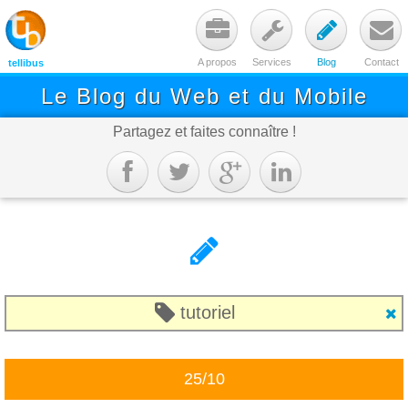




A propos
Services
Blog
Contact
tellibus
Le Blog du Web et du Mobile
Partagez et faites connaître !






tutoriel

25/10