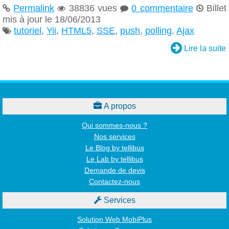
Permalink
38836 vues
0 commentaire
Billet




mis à jour le 18/06/2013
tutoriel
,
Yii
,
HTML5
,
SSE
,
push
,
polling
,
Ajax


Lire la suite

A propos
Qui sommes-nous ?
Nos services
Le Blog by tellibus
Le Lab by tellibus
Demande de devis
Contactez-nous

Services
Solution Web MobiPlus