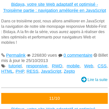
Bidaya, votre site Web adaptatif et optimisé -
Troisième partie : navigation améliorée en JavaScript
Dans ce troisième post, nous allons améliorer en JavaScript
la navigation de notre site monopage responsive Mobile-First
: Bidaya. A la fin de la série, vous aurez appris à réaliser des
sites optimisés et performants pour navigateurs Web et
mobiles !
Permalink
226830 vues
0 commentaire
Billet




mis à jour le 25/10/2013
tutoriel
,
responsive
,
RWD
,
mobile
,
Web
,
CSS
,

HTML
,
PHP
,
RESS
,
JavaScript
,
Zepto

Lire la suite
11/10