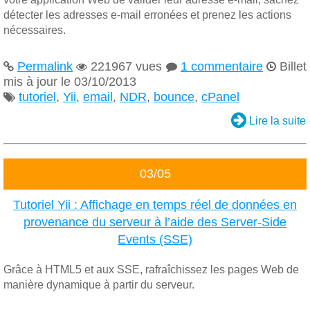
détecter les adresses e-mail erronées et prenez les actions
nécessaires.
Permalink
221967 vues
1 commentaire
Billet




mis à jour le 03/10/2013
tutoriel
,
Yii
,
email
,
NDR
,
bounce
,
cPanel


Lire la suite
03/05
Tutoriel Yii : Affichage en temps réel de données en
provenance du serveur à l’aide des Server-Side
Events (SSE)
Grâce à HTML5 et aux SSE, rafraîchissez les pages Web de
manière dynamique à partir du serveur.