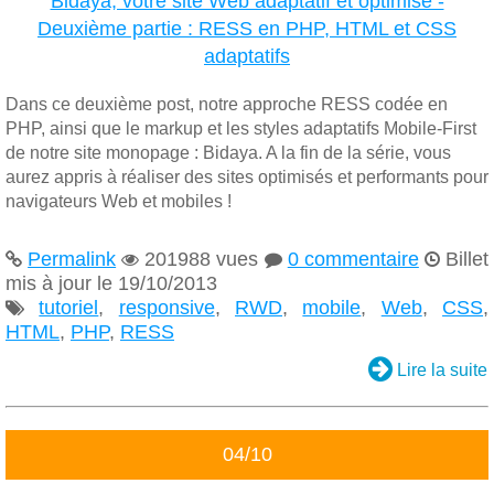
Bidaya, votre site Web adaptatif et optimisé -
Deuxième partie : RESS en PHP, HTML et CSS
adaptatifs
Dans ce deuxième post, notre approche RESS codée en
PHP, ainsi que le markup et les styles adaptatifs Mobile-First
de notre site monopage : Bidaya. A la fin de la série, vous
aurez appris à réaliser des sites optimisés et performants pour
navigateurs Web et mobiles !
Permalink
201988 vues
0 commentaire
Billet




mis à jour le 19/10/2013
tutoriel
,
responsive
,
RWD
,
mobile
,
Web
,
CSS
,

HTML
,
PHP
,
RESS

Lire la suite
04/10