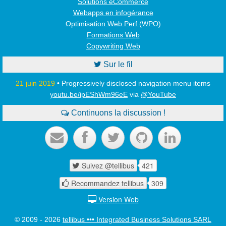
Solutions eCommerce
Webapps en infogérance
Optimisation Web Perf (WPO)
Formations Web
Copywriting Web

Sur le fil
21 juin 2019
• Progressively disclosed navigation menu items
youtu.be/ipEShWm96eE
via
@YouTube

Continuons la discussion !





Suivez @tellibus
421

Recommandez tellibus
309

Version Web

© 2009 - 2026
tellibus ••• Integrated Business Solutions SARL