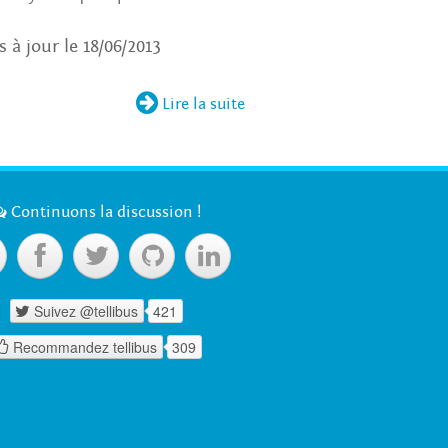
s à jour le 18/06/2013

Lire la suite

Continuons la discussion !




Suivez @tellibus
421

Recommandez tellibus
309
