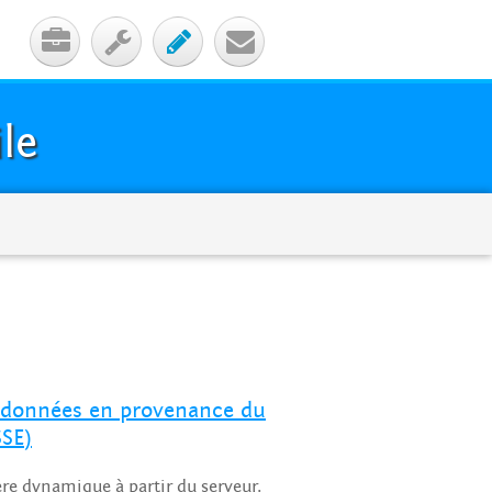




le
de données en provenance du
SSE)
re dynamique à partir du serveur.