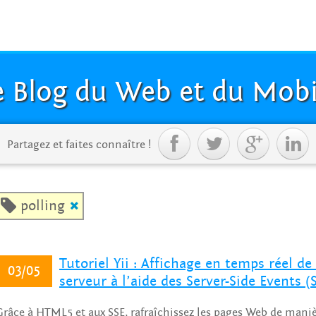
e Blog du Web et du Mobi




Partagez et faites connaître !

polling

Tutoriel Yii : Affichage en temps réel 
03/05
serveur à l’aide des Server-Side Events (
Grâce à HTML5 et aux SSE, rafraîchissez les pages Web de maniè