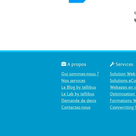

A propos

Services
Qui sommes-nous ?
Solution Web
Nos services
Solutions e
Le Blog by tellibus
Webapps en i
Le Lab by tellibus
Optimisation
Demande de devis
Formations 
Contactez-nous
Copywriting