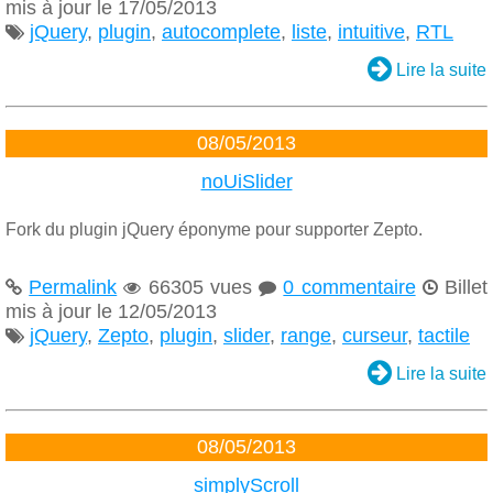
mis à jour le 17/05/2013
jQuery
,
plugin
,
autocomplete
,
liste
,
intuitive
,
RTL


Lire la suite
08/05/2013
noUiSlider
Fork du plugin jQuery éponyme pour supporter Zepto.
Permalink
66305 vues
0 commentaire
Billet




mis à jour le 12/05/2013
jQuery
,
Zepto
,
plugin
,
slider
,
range
,
curseur
,
tactile


Lire la suite
08/05/2013
simplyScroll