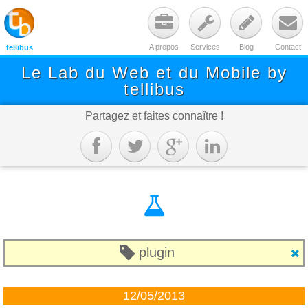




A propos
Services
Blog
Contact
tellibus
Le Lab du Web et du Mobile by
tellibus
Partagez et faites connaître !






plugin

12/05/2013