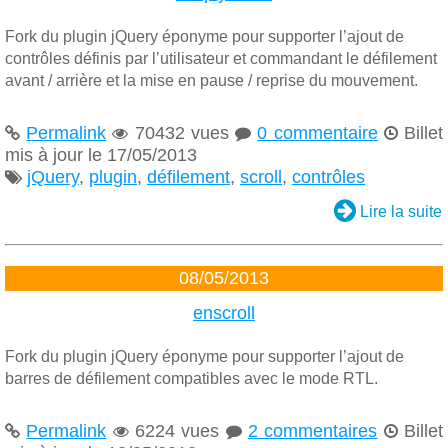
Fork du plugin jQuery éponyme pour supporter l’ajout de
contrôles définis par l’utilisateur et commandant le défilement
avant / arrière et la mise en pause / reprise du mouvement.
Permalink
70432 vues
0 commentaire
Billet




mis à jour le 17/05/2013
jQuery
,
plugin
,
défilement
,
scroll
,
contrôles


Lire la suite
08/05/2013
enscroll
Fork du plugin jQuery éponyme pour supporter l’ajout de
barres de défilement compatibles avec le mode RTL.
Permalink
6224 vues
2 commentaires
Billet



