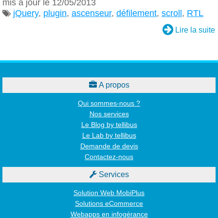
mis à jour le 12/05/2013
jQuery
,
plugin
,
ascenseur
,
défilement
,
scroll
,
RTL


Lire la suite

A propos
Qui sommes-nous ?
Nos services
Le Blog by tellibus
Le Lab by tellibus
Demande de devis
Contactez-nous

Services
Solution Web MobiPlus
Solutions eCommerce
Webapps en infogérance