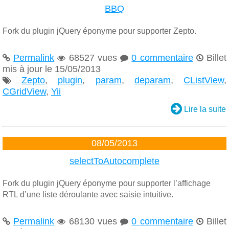
BBQ
Fork du plugin jQuery éponyme pour supporter Zepto.
Permalink
68527 vues
0 commentaire
Billet




mis à jour le 15/05/2013
Zepto
,
plugin
,
param
,
deparam
,
CListView
,

CGridView
,
Yii

Lire la suite
08/05/2013
selectToAutocomplete
Fork du plugin jQuery éponyme pour supporter l’affichage
RTL d’une liste déroulante avec saisie intuitive.
Permalink
68130 vues
0 commentaire
Billet



