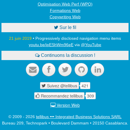
Optimisation Web Perf (WPO)
Formations Web
Copywriting Web

Sur le fil
21 juin 2019
• Progressively disclosed navigation menu items
youtu.be/ipEShWm96eE
via
@YouTube

Continuons la discussion !





Suivez @tellibus
421

Recommandez tellibus
309

Version Web

© 2009 - 2026
tellibus ••• Integrated Business Solutions SARL
Bureau 209, Technopark • Boulevard Dammam • 20150 Casablanca.