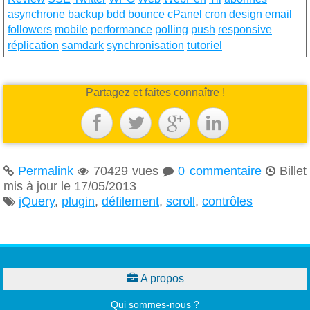
asynchrone
backup
bdd
bounce
cPanel
cron
design
email
followers
mobile
performance
polling
push
responsive
tutoriel
réplication
samdark
synchronisation
Partagez et faites connaître !




Permalink
70429 vues
0 commentaire
Billet




mis à jour le 17/05/2013
jQuery
,
plugin
,
défilement
,
scroll
,
contrôles


A propos
Qui sommes-nous ?