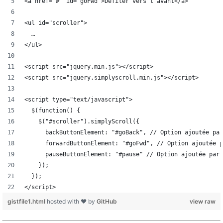
<a href="#" id="goFwd">Défiler vers l’avant</a>
<ul id="scroller">
  …
</ul>
<script src="jquery.min.js"></script>
<script src="jquery.simplyscroll.min.js"></script>
<script type="text/javascript">
  $(function() {
    $("#scroller").simplyScroll({
      backButtonElement: "#goBack", // Option ajoutée par
      forwardButtonElement: "#goFwd", // Option ajoutée p
      pauseButtonElement: "#pause" // Option ajoutée par 
    });
  });
</script>
gistfile1.html
hosted with ❤ by
GitHub
view raw