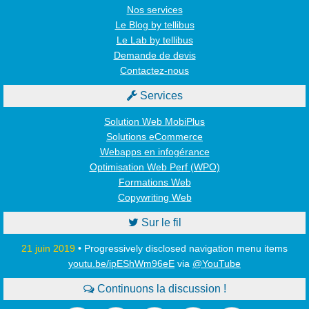
Nos services
Le Blog by tellibus
Le Lab by tellibus
Demande de devis
Contactez-nous

Services
Solution Web MobiPlus
Solutions eCommerce
Webapps en infogérance
Optimisation Web Perf (WPO)
Formations Web
Copywriting Web

Sur le fil
21 juin 2019
• Progressively disclosed navigation menu items
youtu.be/ipEShWm96eE
via
@YouTube

Continuons la discussion !