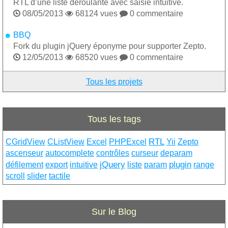
RTL d’une liste déroulante avec saisie intuitive.

08/05/2013

68124 vues

0 commentaire
BBQ
Fork du plugin jQuery éponyme pour supporter Zepto.

12/05/2013

68520 vues

0 commentaire
Tous les projets
Tous les tags
RTL
CGridView
CListView
Excel
PHPExcel
Yii
Zepto
ascenseur
autocomplete
contrôles
curseur
deparam
jQuery
plugin
défilement
export
intuitive
liste
param
range
scroll
slider
tactile
Sur le Blog