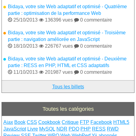
Bidaya, votre site Web adaptatif et optimisé - Quatrième
partie : optimisation de la performance Web

25/10/2013

136396 vues

0 commentaire
Bidaya, votre site Web adaptatif et optimisé - Troisième
partie : navigation améliorée en JavaScript

18/10/2013

226767 vues

0 commentaire
Bidaya, votre site Web adaptatif et optimisé - Deuxième
partie : RESS en PHP, HTML et CSS adaptatifs

11/10/2013

201987 vues

0 commentaire
Tous les billets
Toutes les catégories
Ajax
Book
CSS
Cookbook
Critique
FTP
Facebook
HTML5
JavaScript
Livre
MySQL
NDR
PDO
PHP
RESS
RWD
Review
SSE
Twitter
WPO
Web
WebPerf
Yii
abonnés