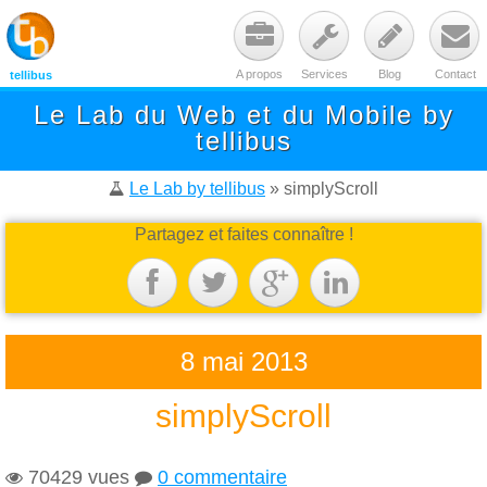




A propos
Services
Blog
Contact
tellibus
Le Lab du Web et du Mobile by
tellibus

Le Lab by tellibus
» simplyScroll
Partagez et faites connaître !




8 mai 2013
simplyScroll
70429 vues
0 commentaire

