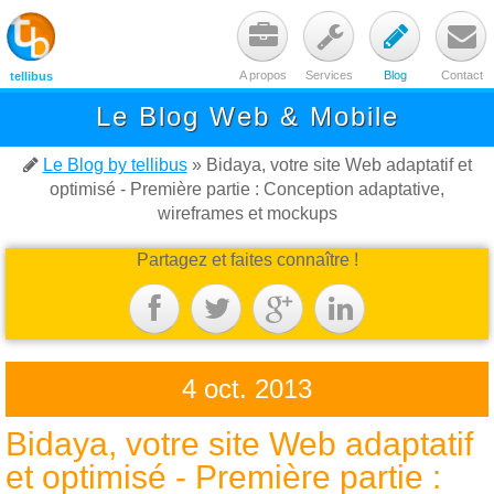




A propos
Services
Blog
Contact
tellibus
Le Blog Web & Mobile

Le Blog by tellibus
» Bidaya, votre site Web adaptatif et
optimisé - Première partie : Conception adaptative,
wireframes et mockups
Partagez et faites connaître !




4 oct. 2013
Bidaya, votre site Web adaptatif
et optimisé - Première partie :