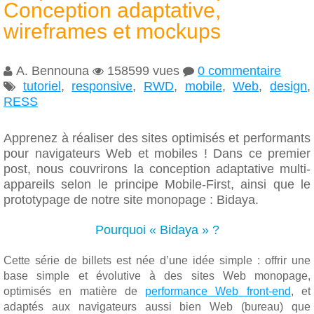
Conception adaptative,
wireframes et mockups
A. Bennouna
158599 vues
0 commentaire



tutoriel
,
responsive
,
RWD
,
mobile
,
Web
,
design
,

RESS
Apprenez à réaliser des sites optimisés et performants
pour navigateurs Web et mobiles ! Dans ce premier
post, nous couvrirons la conception adaptative multi-
appareils selon le principe Mobile-First, ainsi que le
prototypage de notre site monopage : Bidaya.
Pourquoi « Bidaya » ?
Cette série de billets est née d’une idée simple : offrir une
base simple et évolutive à des sites Web monopage,
optimisés en matière de
performance Web front-end
, et
adaptés aux navigateurs aussi bien Web (bureau) que