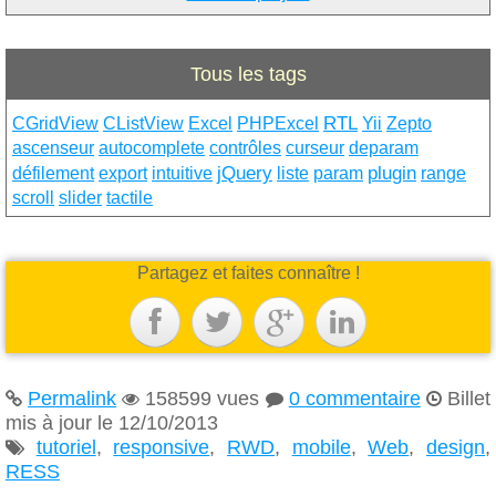
Tous les tags
RTL
CGridView
CListView
Excel
PHPExcel
Yii
Zepto
ascenseur
autocomplete
contrôles
curseur
deparam
jQuery
plugin
défilement
export
intuitive
liste
param
range
scroll
slider
tactile
Partagez et faites connaître !




Permalink
158599 vues
0 commentaire
Billet




mis à jour le 12/10/2013
tutoriel
,
responsive
,
RWD
,
mobile
,
Web
,
design
,

RESS