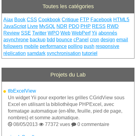
Toutes les catégories
Ajax
Book
CSS
Cookbook
Critique
FTP
Facebook
HTML5
JavaScript
Livre
MySQL
NDR
PDO
PHP
RESS
RWD
Review
SSE
Twitter
WPO
Web
WebPerf
Yii
abonnés
asynchrone
backup
bdd
bounce
cPanel
cron
design
email
followers
mobile
performance
polling
push
responsive
tutoriel
réplication
samdark
synchronisation
Projets du Lab
tlbExcelView
Un widget Yii pour exporter les grilles CGridView sous
Excel en utilisant la bibliothèque PHPExcel, avec
formatage automatique (en-tête, feuille, pied de page,
nombres) et somme automatique.

08/05/2013

77372 vues

0 commentaire